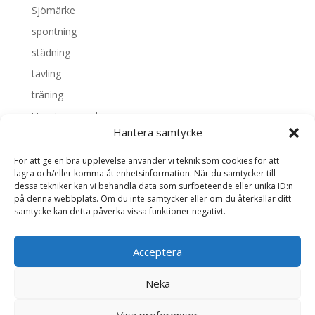
Sjömärke
spontning
städning
tävling
träning
Uncategorized
Hantera samtycke
Valborg
vattenrättsfrågan
För att ge en bra upplevelse använder vi teknik som cookies för att
lagra och/eller komma åt enhetsinformation. När du samtycker till
dessa tekniker kan vi behandla data som surfbeteende eller unika ID:n
Meta
på denna webbplats. Om du inte samtycker eller om du återkallar ditt
samtycke kan detta påverka vissa funktioner negativt.
Logga in
Flöde för inlägg
Acceptera
Flöde för kommentarer
WordPress.org
Neka
Visa preferenser