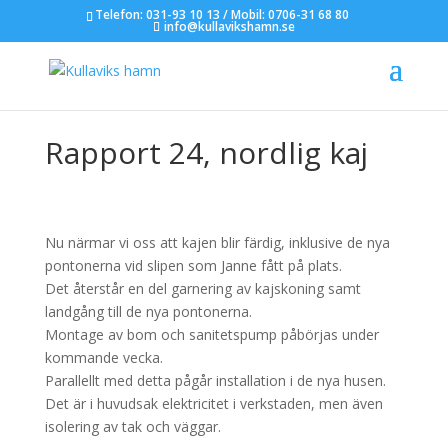
Telefon: 031-93 10 13 / Mobil: 0706-31 68 80
info@kullavikshamn.se
Rapport 24, nordlig kaj
Nu närmar vi oss att kajen blir färdig, inklusive de nya
pontonerna vid slipen som Janne fått på plats.
Det återstår en del garnering av kajskoning samt
landgång till de nya pontonerna.
Montage av bom och sanitetspump påbörjas under
kommande vecka.
Parallellt med detta pågår installation i de nya husen.
Det är i huvudsak elektricitet i verkstaden, men även
isolering av tak och väggar.