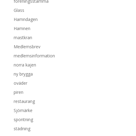
föreningsstämma
Glass
Hamndagen
Hamnen
mastkran
Medlemsbrev
medlemsinformation
norra kajen
ny brygga
oväder
piren
restaurang
Sjömärke
spontning
städning