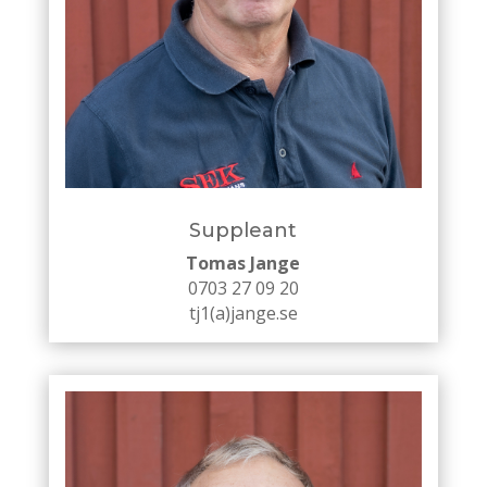
Suppleant
Tomas Jange
0703 27 09 20
tj1(a)jange.se