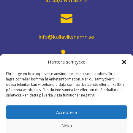
57 33,0 N 11 55,4 E

info@kullavikshamn.se

Hantera samtycke
Hamnkontoret
För att ge en bra upplevelse använder vi teknik som cookies för att
lagra och/eller komma åt enhetsinformation. När du samtycker till
Telefon: 031-93 10 13
dessa tekniker kan vi behandla data som surfbeteende eller unika ID:n
Mobil: 0706-31 68 80
på denna webbplats. Om du inte samtycker eller om du återkallar ditt
samtycke kan detta påverka vissa funktioner negativt.

Acceptera
Neka