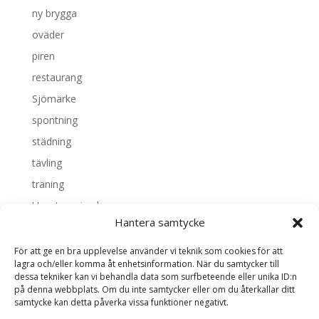
ny brygga
oväder
piren
restaurang
Sjömärke
spontning
städning
tävling
träning
Uncategorized
Hantera samtycke
Valborg
vattenrättsfrågan
För att ge en bra upplevelse använder vi teknik som cookies för att
lagra och/eller komma åt enhetsinformation. När du samtycker till
dessa tekniker kan vi behandla data som surfbeteende eller unika ID:n
Meta
på denna webbplats. Om du inte samtycker eller om du återkallar ditt
samtycke kan detta påverka vissa funktioner negativt.
Logga in