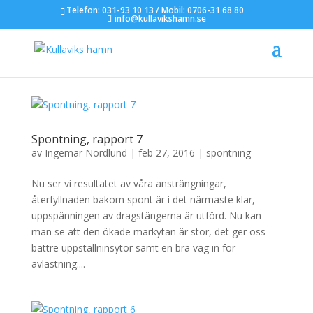
Telefon: 031-93 10 13 / Mobil: 0706-31 68 80
info@kullavikshamn.se
Spontning, rapport 7
av
Ingemar Nordlund
|
feb 27, 2016
|
spontning
Nu ser vi resultatet av våra ansträngningar,
återfyllnaden bakom spont är i det närmaste klar,
uppspänningen av dragstängerna är utförd. Nu kan
man se att den ökade markytan är stor, det ger oss
bättre uppställninsytor samt en bra väg in för
avlastning....