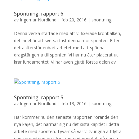
Spontning, rapport 6
av
Ingemar Nordlund
|
feb 20, 2016
|
spontning
Denna vecka startade med att vi fixerade krönbalken,
det innebär att svetsa fast denna mot sponten. Efter
detta återstår enbart arbetet med att spänna
dragstängerna till sponten. Vi har nu åter placerat ut
kranfundamentet. Vi har även gjutit första delen av...
Spontning, rapport 5
av
Ingemar Nordlund
|
feb 13, 2016
|
spontning
Här kommer nu den senaste rapporten rörande den
nya kajen, det närmar sig nu det sista kapitlet i detta
arbete med sponten. Tyvärr så var vi tvungna att lyfta
upp cementringarna för kranfundamentet, då dessa