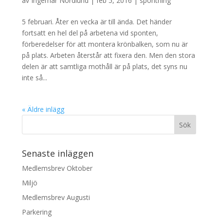
av
Ingemar Nordlund
|
feb 5, 2016
|
spontning
5 februari. Åter en vecka är till ända. Det händer
fortsatt en hel del på arbetena vid sponten,
förberedelser för att montera krönbalken, som nu är
på plats. Arbeten återstår att fixera den. Men den stora
delen är att samtliga mothåll är på plats, det syns nu
inte så...
« Äldre inlägg
Senaste inläggen
Medlemsbrev Oktober
Miljö
Medlemsbrev Augusti
Parkering