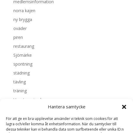
medlemsinformation
norra kajen
ny brygga
oväder
piren
restaurang
Sjömärke
spontning
städning
tävling
träning
Uncategorized
Hantera samtycke
Valborg
vattenrättsfrågan
För att ge en bra upplevelse använder vi teknik som cookies för att
lagra och/eller komma åt enhetsinformation. När du samtycker till
dessa tekniker kan vi behandla data som surfbeteende eller unika ID:n
Meta