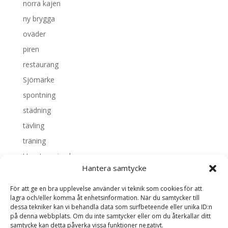
norra kajen
ny brygga
oväder
piren
restaurang
Sjömärke
spontning
städning
tävling
träning
Uncategorized
Hantera samtycke
Valborg
vattenrättsfrågan
För att ge en bra upplevelse använder vi teknik som cookies för att
lagra och/eller komma åt enhetsinformation. När du samtycker till
dessa tekniker kan vi behandla data som surfbeteende eller unika ID:n
Meta
på denna webbplats. Om du inte samtycker eller om du återkallar ditt
samtycke kan detta påverka vissa funktioner negativt.
Logga in