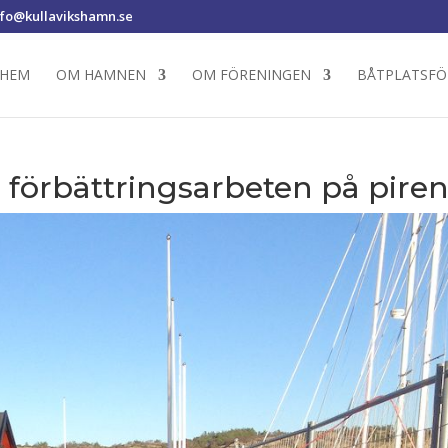
nfo@kullavikshamn.se
HEM
OM HAMNEN
OM FÖRENINGEN
BÅTPLATSFÖ
förbättringsarbeten på pire