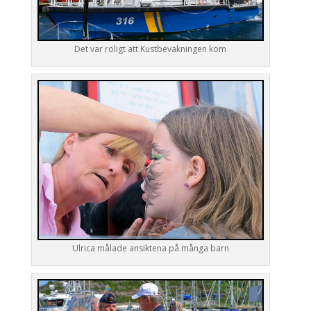
Det var roligt att Kustbevakningen kom
Ulrica målade ansiktena på många barn