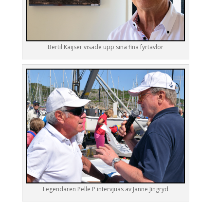
Bertil Kaijser visade upp sina fina fyrtavlor
Legendaren Pelle P intervjuas av Janne Jingryd