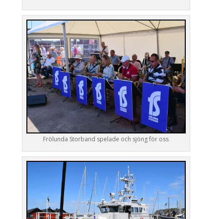
Frölunda Storband spelade och sjöng för oss