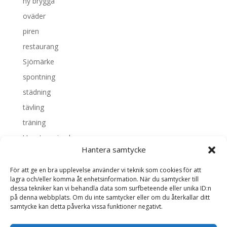
ny brygga
oväder
piren
restaurang
Sjömärke
spontning
städning
tävling
träning
Uncategorized
Hantera samtycke
Valborg
vattenrättsfrågan
För att ge en bra upplevelse använder vi teknik som cookies för att
lagra och/eller komma åt enhetsinformation. När du samtycker till
dessa tekniker kan vi behandla data som surfbeteende eller unika ID:n
Meta
på denna webbplats. Om du inte samtycker eller om du återkallar ditt
samtycke kan detta påverka vissa funktioner negativt.
Logga in
Flöde för inlägg